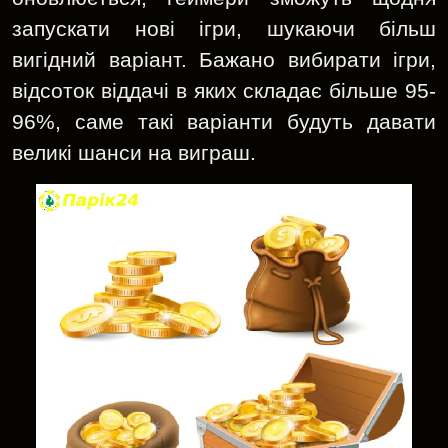
запускати нові ігри, шукаючи більш
вигідний варіант. Бажано вибирати ігри,
відсоток віддачі в яких складає більше 95-
96%, саме такі варіанти будуть давати
великі шанси на виграш.