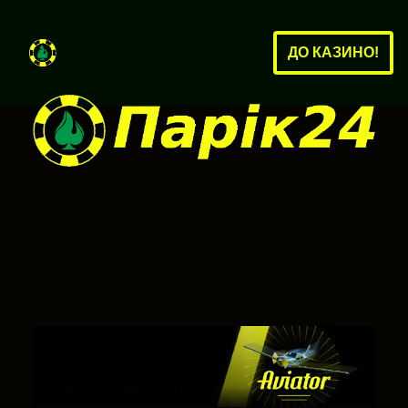
ДО КАЗИНО!