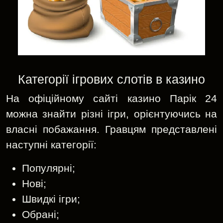
Категорії ігрових слотів в казино
На офіційному сайті казино Парік 24
можна знайти різні ігри, орієнтуючись на
власні побажання. Гравцям представлені
наступні категорії:
Популярні;
Нові;
Швидкі ігри;
Обрані;