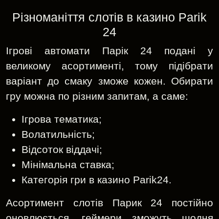
Різноманіття слотів в казино Parik
24
Ігрові автомати Парік 24 подані у
великому асортименті, тому підібрати
варіант до смаку зможе кожен. Обирати
гру можна по різним запитам, а саме:
Ігрова тематика;
Волатильність;
Відсоток віддачі;
Мінімальна ставка;
Категорія гри в казино Parik24.
Асортимент слотів Парик 24 постійно
оновлюється, геймери зможуть щодня