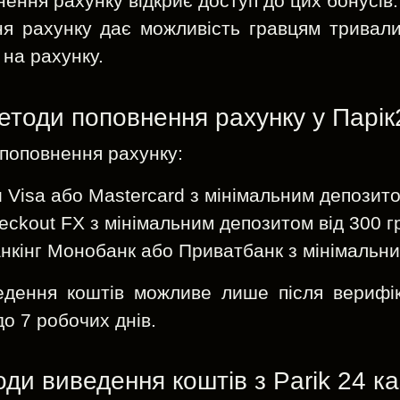
ення рахунку відкриє доступ до цих бонусів.
я рахунку дає можливість гравцям тривали
 на рахунку.
етоди поповнення рахунку у Парік
 поповнення рахунку:
 Visa або Mastercard з мінімальним депозито
ckout FX з мінімальним депозитом від 300 г
нкінг Монобанк або Приватбанк з мінімальни
едення коштів можливе лише після верифіка
о 7 робочих днів.
ди виведення коштів з Parik 24 к