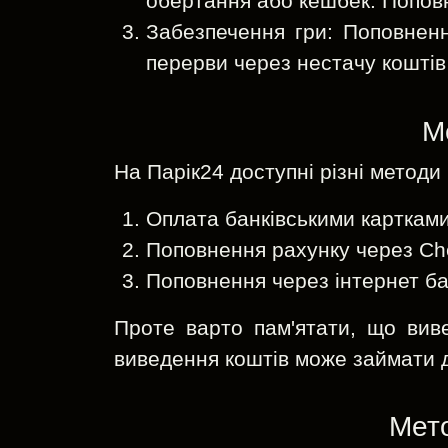
обертання або кешбек. Поповн
Забезпечення гри: Поповненн
перерви через нестачу коштів
М
На Парік24 доступні різні методи
Оплата банківськими картками
Поповнення рахунку через Che
Поповнення через інтернет ба
Проте варто пам'ятати, що вив
виведення коштів може займати д
Мето