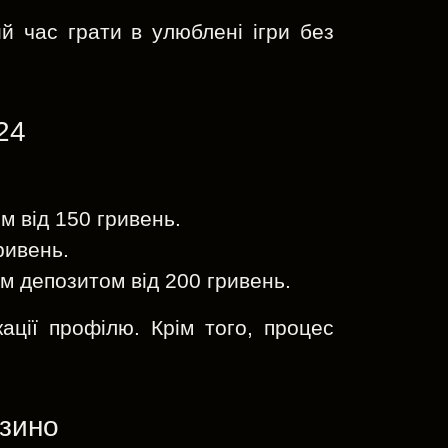
й час грати в улюблені ігри без
24
м від 150 гривень.
ривень.
м депозитом від 200 гривень.
ції профілю. Крім того, процес
азино