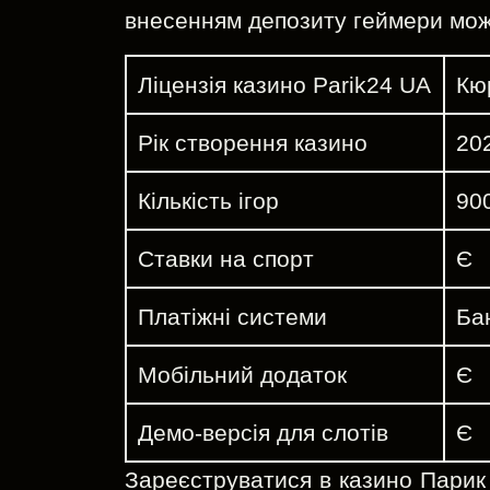
внесенням депозиту геймери мож
Ліцензія казино Parik24 UA
Кю
Рік створення казино
20
Кількість ігор
90
Ставки на спорт
Є
Платіжні системи
Бан
Мобільний додаток
Є
Демо-версія для слотів
Є
Зареєструватися в казино Парик 