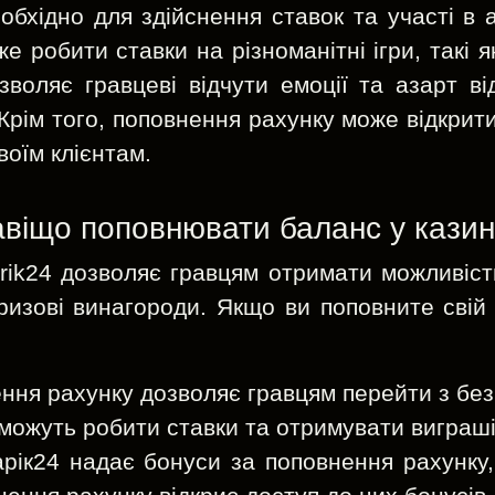
бхідно для здійснення ставок та участі в 
е робити ставки на різноманітні ігри, такі я
зволяє гравцеві відчути емоції та азарт ві
рім того, поповнення рахунку може відкрити
воїм клієнтам.
віщо поповнювати баланс у кази
ik24 дозволяє гравцям отримати можливість
ризові винагороди. Якщо ви поповните свій
ення рахунку дозволяє гравцям перейти з б
 можуть робити ставки та отримувати виграші
арік24 надає бонуси за поповнення рахунку