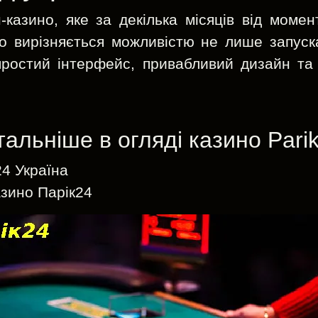
-казино, яке за декілька місяців від моме
но вирізняється можливістю не лише запуск
простий інтерфейс, привабливий дизайн та 
альніше в огляді казино Pari
24 Україна
азино Парік24