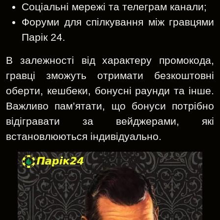
Соціальні мережі та телеграм канали;
Форуми для спілкування між гравцями
Парік 24.
В залежності від характеру промокода,
гравці зможуть отримати безкоштовні
оберти, кешбеки, бонусні раунди та інше.
Важливо пам’ятати, що бонуси потрібно
відігравати за вейджерами, які
встановлюються індивідуально.