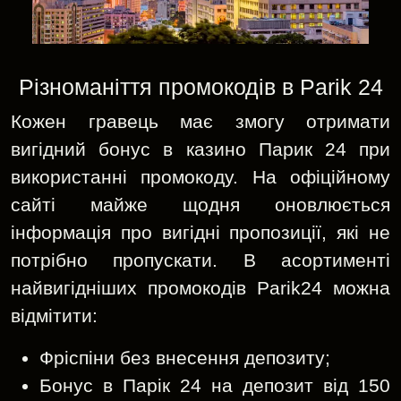
Різноманіття промокодів в Parik 24
Кожен гравець має змогу отримати
вигідний бонус в казино Парик 24 при
використанні промокоду. На офіційному
сайті майже щодня оновлюється
інформація про вигідні пропозиції, які не
потрібно пропускати. В асортименті
найвигідніших промокодів Parik24 можна
відмітити:
Фріспіни без внесення депозиту;
Бонус в Парік 24 на депозит від 150